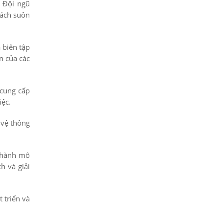
. Đội ngũ
cách suôn
 biên tập
n của các
 cung cấp
iệc.
 vệ thông
 thành mô
h và giải
 triển và