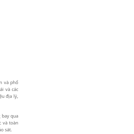
ến và phổ
ái và các
u địa lý,
g bay qua
c và toàn
o sát.