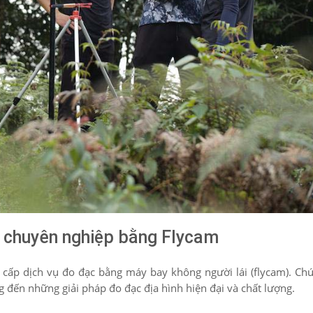
ai chuyên nghiệp bằng Flycam
 cấp dịch vụ đo đạc bằng máy bay không người lái (flycam). Chú
g đến những giải pháp đo đạc địa hình hiện đại và chất lượng.