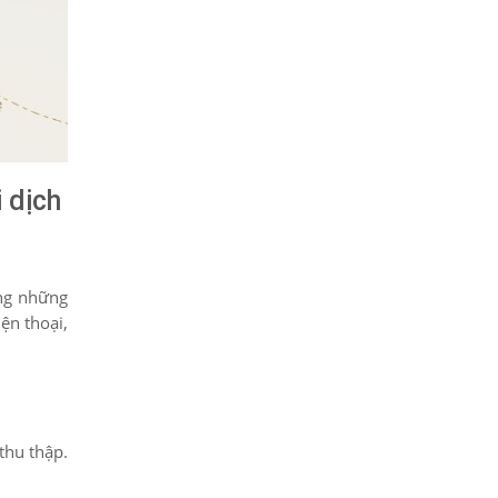
 dịch
àng những
ện thoại,
thu thập.