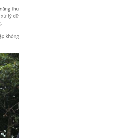
 năng thu
 xử lý dữ
.
cập không